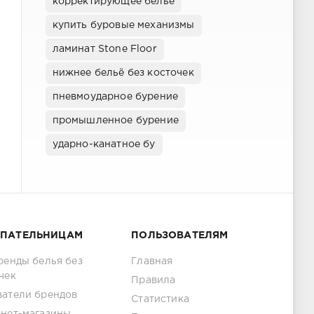
корректирующее бельё
купить буровые механизмы
ламинат Stone Floor
нижнее бельё без косточек
пневмоударное бурение
промышленное бурение
ударно-канатное бу
ПАТЕЛЬНИЦАМ
ПОЛЬЗОВАТЕЛЯМ
ренды белья без
Главная
чек
Правила
атели брендов
Статистика
нет-магазины