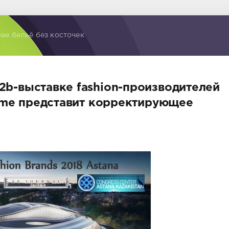
ее бельё без косточек
b2b-выставке fashion-производителей
ntime представит корректирующее