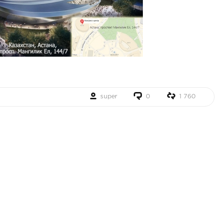
super
0
1 760