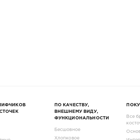
ЛИФЧИКОВ
ПО КАЧЕСТВУ,
ПОКУ
ОСТОЧЕК
ВНЕШНЕМУ ВИДУ,
Все б
ФУНКЦИОНАЛЬНОСТИ
косто
Бесшовное
Основ
Хлопковое
вные
Интер