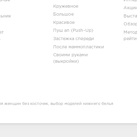
Кружевное
Акции
Большое
льник
Выста
Красивое
Обзор
Пуш ап (Push-Up)
ет
Мето
Застежка спереди
рейти
т
После маммопластики
Своими руками
(выкройки)
ля женщин без косточек, выбор моделей нижнего белья