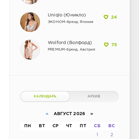
Uniqlo (Юникло)
24
ЭКОНОМ-бренд, Япония
Wolford (Волфорд)
75
PREMIUM-бренд, Австрия
КАЛЕНДАРЬ
АРХИВ
«
АВГУСТ 2026 »
ПН
ВТ
СР
ЧТ
ПТ
СБ
ВС
1
2